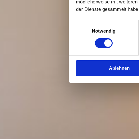
möglicherweise mit weiteren
der Dienste gesammelt habe
Einwilligungsauswahl
Notwendig
Ablehnen