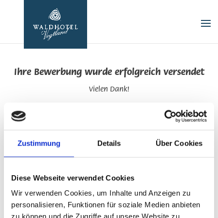
Ihre Bewerbung wurde erfolgreich versendet
Vielen Dank!
Ihre Bewerbungsunterlagen werden nun sorgfältig geprüft.
Unser Auswahlverfahren ist bereits im Gange, und wir
werden uns in Kürze mit Ihnen in Verbindung setzen.
Zustimmung
Details
Über Cookies
zurück zur Startseite
Diese Webseite verwendet Cookies
Wir verwenden Cookies, um Inhalte und Anzeigen zu
personalisieren, Funktionen für soziale Medien anbieten
zu können und die Zugriffe auf unsere Website zu