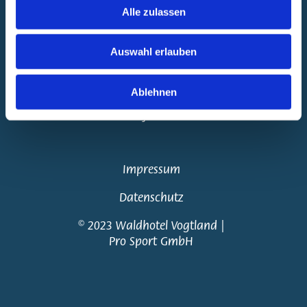
Alle zulassen
Gutscheinwelt
Auswahl erlauben
AGBs
Ablehnen
Jobs
Impressum
Datenschutz
© 2023 Waldhotel Vogtland |
zur Buchung
Pro Sport GmbH