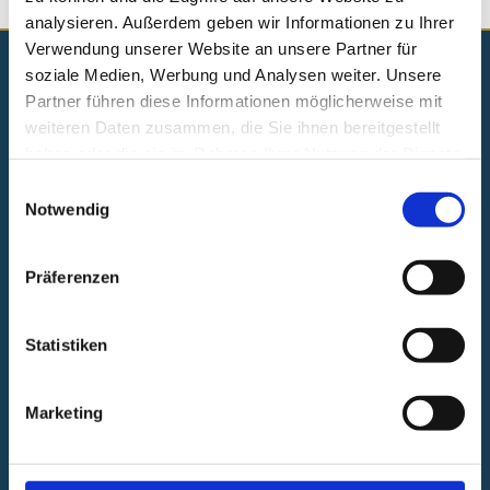
analysieren. Außerdem geben wir Informationen zu Ihrer
Verwendung unserer Website an unsere Partner für
soziale Medien, Werbung und Analysen weiter. Unsere
Partner führen diese Informationen möglicherweise mit
weiteren Daten zusammen, die Sie ihnen bereitgestellt
haben oder die sie im Rahmen Ihrer Nutzung der Dienste
Anfahrt
gesammelt haben.
Einwilligungsauswahl
Notwendig
Waldhotel Vogtland
Floßgrabenweg 1
Präferenzen
08248 Klingenthal
Statistiken
Telefon:
03 74 65 / 456-0
Telefax: 03 74 65 / 456-10
Marketing
e-mail:
info@waldhotel-
vogtland.de